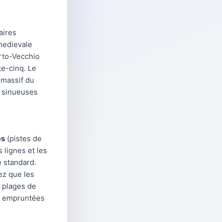
aires
 medievale
orto-Vecchio
te-cinq. Le
u massif du
 sinueuses
es
(pistes de
 lignes et les
 standard.
z que les
s plages de
re empruntées