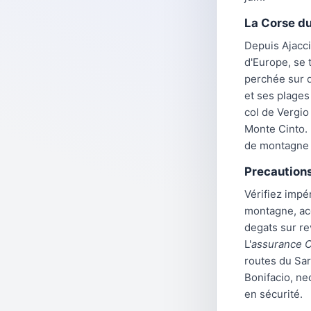
La Corse du
Depuis Ajacci
d'Europe, se 
perchée sur d
et ses plages
col de Vergio 
Monte Cinto.
de montagne 
Precautions
Vérifiez impé
montagne, acc
degats sur r
L'
assurance C
routes du Sar
Bonifacio, ne
en sécurité.