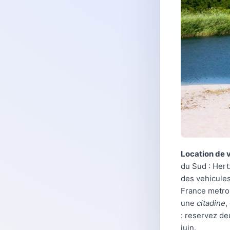
Location de v
du Sud : Hert
des vehicules
France metrop
une
citadine
,
: reservez de
juin.