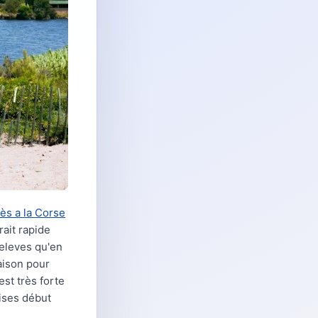
ès a la Corse
rait rapide
 eleves qu'en
aison pour
st très forte
uises début