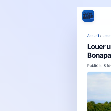
Accueil
›
Locat
Louer u
Bonapar
Publié le
8 fé