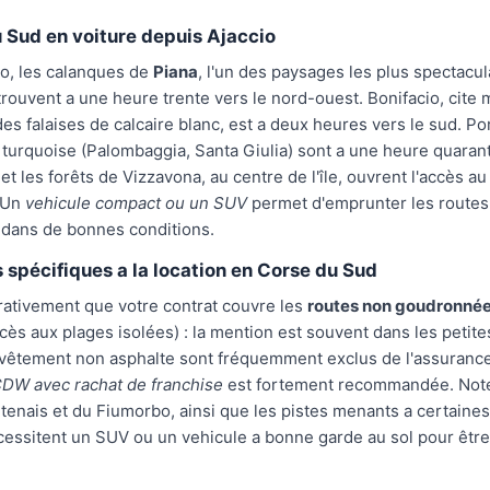
 Sud en voiture depuis Ajaccio
o, les calanques de
Piana
, l'un des paysages les plus spectacul
trouvent a une heure trente vers le nord-ouest. Bonifacio, cite
es falaises de calcaire blanc, est a deux heures vers le sud. P
 turquoise (Palombaggia, Santa Giulia) sont a une heure quaran
et les forêts de Vizzavona, au centre de l'île, ouvrent l'accès a
 Un
vehicule compact ou un SUV
permet d'emprunter les routes
dans de bonnes conditions.
 spécifiques a la location en Corse du Sud
rativement que votre contrat couvre les
routes non goudronné
ès aux plages isolées) : la mention est souvent dans les petites
evêtement non asphalte sont fréquemment exclus de l'assurance
DW avec rachat de franchise
est fortement recommandée. Note
tenais et du Fiumorbo, ainsi que les pistes menants a certaine
cessitent un SUV ou un vehicule a bonne garde au sol pour êt