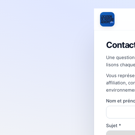
Contact
Une question
lisons chaqu
Vous représen
affiliation, c
environnement
Nom et pré
Sujet
*